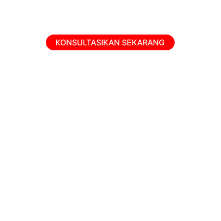
KONSULTASIKAN SEKARANG