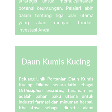
strategis untuk memaksimalkan
potensi keuntungan. Pelajari lebih
dalam tentang tiga pilar utama
yang akan menjadi fondasi
investasi Anda.
Daun Kumis Kucing
Peluang Unik Pertanian Daun Kumis
Kucing: Dikenal secara latin sebagai
Orthosiphon aristatus
, tanaman ini
adalah bahan baku utama untuk
industri farmasi dan minuman herbal.
Khasiatnya sebagai diuretik alami