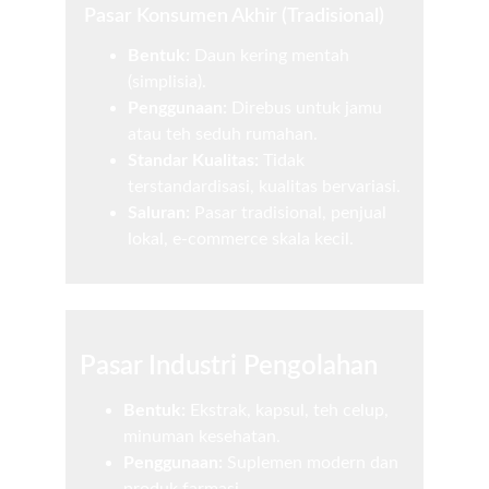
Pasar Konsumen Akhir (Tradisional)
Bentuk:
 Daun kering mentah 
(simplisia).
Penggunaan:
 Direbus untuk jamu 
atau teh seduh rumahan.
Standar Kualitas:
 Tidak 
terstandardisasi, kualitas bervariasi.
Saluran:
 Pasar tradisional, penjual 
lokal, e-commerce skala kecil.
Pasar Industri Pengolahan
Bentuk:
 Ekstrak, kapsul, teh celup, 
minuman kesehatan.
Penggunaan:
 Suplemen modern dan 