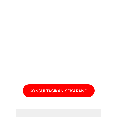
Dua Wajah Pasar: 
Tradisional vs Industri
Kesenjangan antara dua pasar ini
menciptakan peluang besar bagi
pemasok yang mampu menyediakan
bahan baku berkualitas industri secara
konsisten.
KONSULTASIKAN SEKARANG