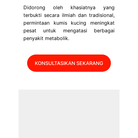
Didorong oleh khasiatnya yang
terbukti secara ilmiah dan tradisional,
permintaan kumis kucing meningkat
pesat untuk mengatasi berbagai
penyakit metabolik.
KONSULTASIKAN SEKARANG