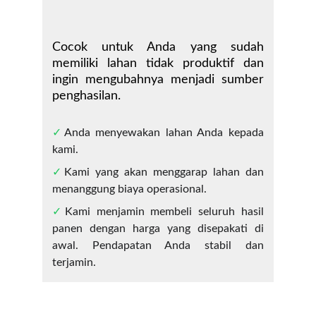
Cocok untuk Anda yang sudah
memiliki lahan tidak produktif dan
ingin mengubahnya menjadi sumber
penghasilan.
✓
Anda menyewakan lahan Anda kepada
kami.
✓
Kami yang akan menggarap lahan dan
menanggung biaya operasional.
✓
Kami menjamin membeli seluruh hasil
panen dengan harga yang disepakati di
awal. Pendapatan Anda stabil dan
terjamin.