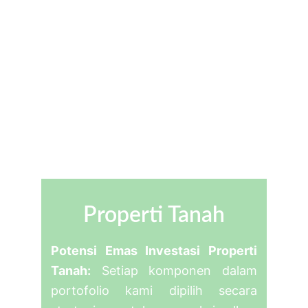
Setiap komponen dalam portofolio
kami dipilih secara strategis untuk
memaksimalkan potensi keuntungan.
Pelajari lebih dalam tentang tiga pilar
utama yang akan menjadi fondasi
investasi Anda.
Properti Tanah
Potensi Emas Investasi Properti
Tanah:
Setiap komponen dalam
portofolio kami dipilih secara