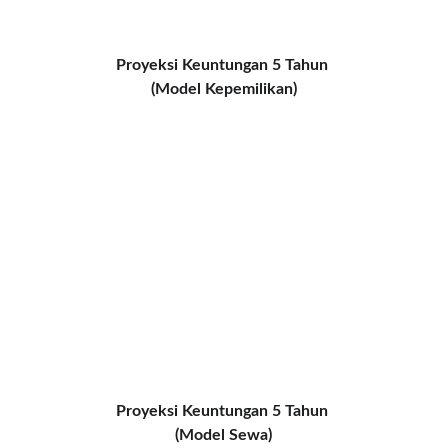
Proyeksi Keuntungan 5 Tahun 
(Model Kepemilikan)
Proyeksi Keuntungan 5 Tahun 
(Model Sewa)