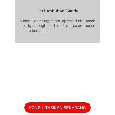
Pertumbuhan Ganda
Nikmati keuntungan dari apresiasi nilai tanah
sekaligus bagi hasil dari penjualan panen
secara bersamaan.
Aset Investasi 
Unggulan Kami
KONSULTASIKAN SEKARANG