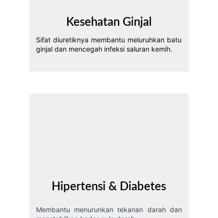
Kesehatan Ginjal
Sifat diuretiknya membantu meluruhkan batu
ginjal dan mencegah infeksi saluran kemih.
Hipertensi & Diabetes
Membantu menurunkan tekanan darah dan