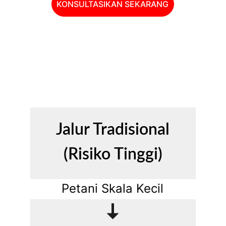
KONSULTASIKAN SEKARANG
Dua model rantai pasok berjalan paralel: 
satu tradisional yang tidak efisien dan 
rentan, dan satu lagi modern yang 
terintegrasi dan menjanjikan stabilitas.
Jalur Tradisional
(Risiko Tinggi)
Petani Skala Kecil