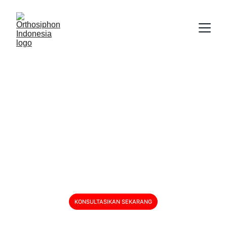
KONSULTASIKAN SEKARANG